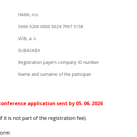
HARA, n.o.
SK66 0200 0000 0024 7997 5158
VÚB, a. s.
SUBASKBX
Registration payer’s company ID number
Name and surname of the participan
onference application sent by 05. 06. 2026
 it is not part of the registration fee).
form: