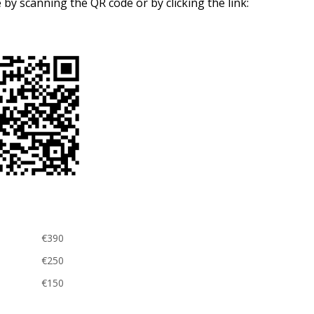
by scanning the QR code or by clicking the link:
PROF.
PROGRAM
MIČIET
REGISTRATION FEES
DOC. 
PHD.
DOC. 
PHD.
DOC. 
RAKYT
DOC. 
FURMA
ING. 
ING. 
PHD.
ING. A
ING. 
PHD.
ING. 
PHD.
€390
ING. 
€250
ING. 
€150