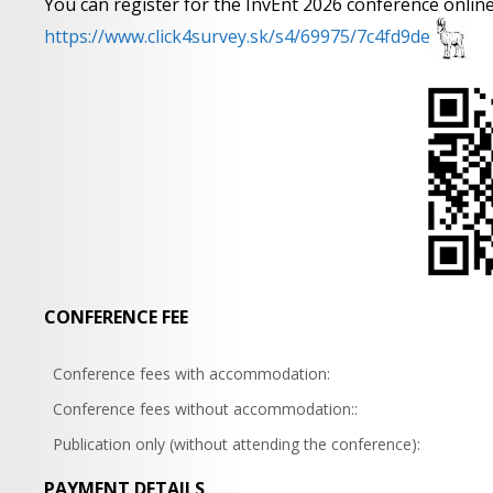
You can register for the InvEnt 2026 conference online 
https://www.click4survey.sk/s4/69975/7c4fd9de
CONFERENCE FEE
Conference fees with accommodation:
Conference fees without accommodation::
Publication only (without attending the conference):
PAYMENT DETAILS