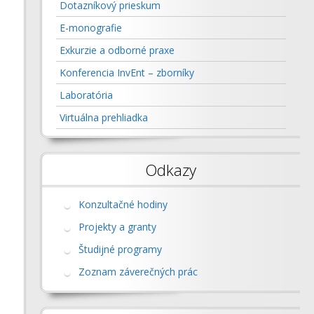
 ING. BRANISLAV
Dotazníkový prieskum
A, PHD.
VR, AR A XR
E-monografie
ING. PETER BUBENÍK,
INFORMAČNÉ SYSTÉMY
MULTIAGENTOVÝ
Exkurzie a odborné praxe
ING. PATRIK GRZNÁR,
LOGISTICKÝ SYSTÉM NA KPI
Konferencia InvEnt – zborníky
ING. MIROSLAV
A, PHD.
Laboratória
ING. BEÁTA
Virtuálna prehliadka
NNOVÁ, PHD.
MARTA KASAJOVÁ, PHD.
IVETA ROLINČINOVÁ,
Odkazy
NDREJ ŠTEFÁNIK, PHD.
VLADIMÍRA BIŇASOVÁ,
Konzultačné hodiny
RADOVAN FURMANN,
Projekty a granty
Študijné programy
ŠTEFAN MOZOL, PHD.
MARIÁN MATYS, PHD.
Zoznam záverečných prác