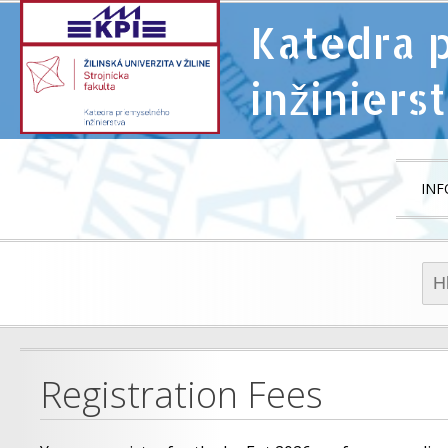
Katedra 
inžiniers
INF
VI
PR
IN
Hľad
Registration Fees