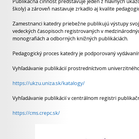
Publikačná činnosť predstavuje jeden z hlavných ukaz
školy) a zároveň nastavuje zrkadlo aj kvalite pedagogic
Zamestnanci katedry priebežne publikujú výstupy svoj
vedeckých časopisoch registrovaných v medzinárodnýc
monografiách a odborných knižných publikáciách.
Pedagogický proces katedry je podporovaný vydávaním
Vyhľadávanie publikácií prostredníctvom univerzitnéh
https://ukzu.uniza.sk/katalogy/
Vyhľadávanie publikácií v centrálnom registri publikačn
https://cms.crepc.sk/