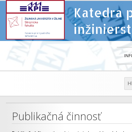
Katedra 
inžiniers
INF
VI
PR
IN
Hľad
Publikačná činnosť