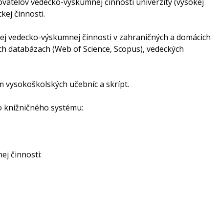
ovateľov vedecko-výskumnej činnosti univerzity (vysokej
PROF.
PROGRAM
MIČIET
kej činnosti.
REGISTRATION FEES
DOC. 
PHD.
ej vedecko-výskumnej činnosti v zahraničných a domácich
DOC. 
PHD.
h databázach (Web of Science, Scopus), vedeckých
DOC. 
RAKYT
DOC. 
 vysokoškolských učebníc a skrípt.
FURMA
ING. 
o knižničného systému:
ING. 
PHD.
ING. A
ING. 
PHD.
ej činnosti:
ING. 
PHD.
ING. 
ING. 