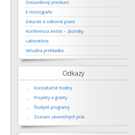
 ING. BRANISLAV
Dotazníkový prieskum
A, PHD.
VR, AR A XR
E-monografie
ING. PETER BUBENÍK,
INFORMAČNÉ SYSTÉMY
MULTIAGENTOVÝ
Exkurzie a odborné praxe
ING. PATRIK GRZNÁR,
LOGISTICKÝ SYSTÉM NA KPI
Konferencia InvEnt – zborníky
ING. MIROSLAV
A, PHD.
Laboratória
ING. BEÁTA
Virtuálna prehliadka
NNOVÁ, PHD.
MARTA KASAJOVÁ, PHD.
IVETA ROLINČINOVÁ,
Odkazy
NDREJ ŠTEFÁNIK, PHD.
VLADIMÍRA BIŇASOVÁ,
Konzultačné hodiny
RADOVAN FURMANN,
Projekty a granty
Študijné programy
ŠTEFAN MOZOL, PHD.
MARIÁN MATYS, PHD.
Zoznam záverečných prác