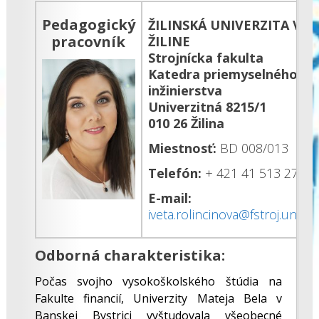
Pedagogický
ŽILINSKÁ UNIVERZITA V
pracovník
ŽILINE
Strojnícka fakulta
Katedra priemyselného
inžinierstva
Univerzitná 8215/1
010 26 Žilina
Miestnosť:
BD 008/013
Telefón:
+ 421 41 513 2731
E-mail:
iveta.rolincinova@fstroj.uniza.
Odborná charakteristika:
Počas svojho vysokoškolského štúdia na
Fakulte financií, Univerzity Mateja Bela v
Banskej Bystrici vyštudovala všeobecné