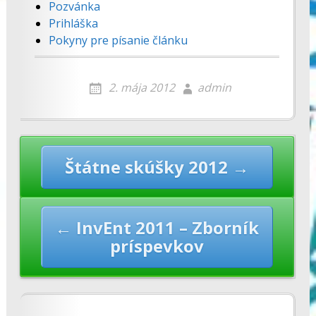
Pozvánka
Prihláška
Pokyny pre písanie článku
2. mája 2012
admin
Post
Štátne skúšky 2012 →
navigation
← InvEnt 2011 – Zborník
príspevkov